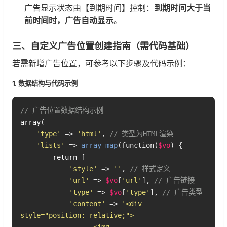
广告显示状态由【到期时间】控制：
到期时间大于当
前时间时，广告自动显示
。
三、自定义广告位置创建指南（需代码基础）
若需新增广告位置，可参考以下步骤及代码示例：
1. 数据结构与代码示例
// 广告位置数据结构示例  
array
(

'type'
 => 
'html'
, 
// 类型为HTML渲染
'lists'
 => 
array_map
(function(
$vo
) {

return
 [

'style'
 => 
''
, 
// 样式定义
'url'
 => 
$vo
[
'url'
], 
// 广告链接
'type'
 => 
$vo
[
'type'
], 
// 广告类型
'content'
 => 
'<div 
style="position: relative;">
