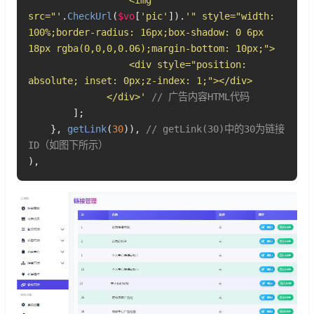
                  <img 
src="'
.
CheckUrl
(
$vo
[
'pic'
]).
'" style="width: 
100%;border-radius: 16px;box-shadow: 0 6px 
18px rgba(0,0,0,0.06);margin-bottom: 10px;">

                  <div style="position: 
absolute; inset: 0px;z-index: 1;"></div>

              </div>'
// 广告内容HTML代码
        ];

    }, 
getLink
(
30
)), 
// getLink(30)中的30为链接
ID（如图下所示）

),